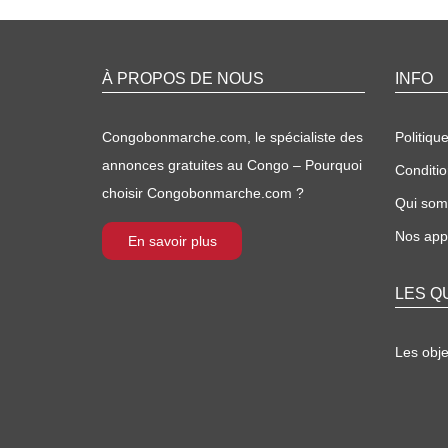
À PROPOS DE NOUS
INFO
Congobonmarche.com, le spécialiste des
Politique
annonces gratuites au Congo – Pourquoi
Conditio
choisir Congobonmarche.com ?
Qui so
Nos appl
En savoir plus
LES Q
Les obj