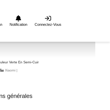
an
Notification
Connectez-Vous
leur Verte En Semi-Cuir
|
Xiaomi
|
ons générales