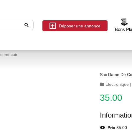
Déposer une annonce
Bons Pl
semi-cuir
Sac Dame De Cou
Éléctronique
35.00
Informati
Prix
35.00