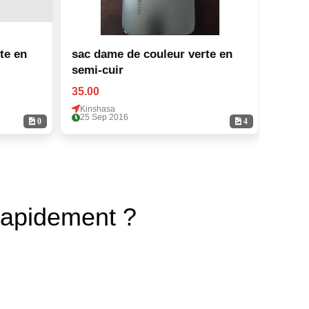
te en
sac dame de couleur verte en
sac d
semi-cuir
semi-
35.00
35.00
Kinshasa
Kinsh
25 Sep 2016
25 Se
0
4
rapidement ?