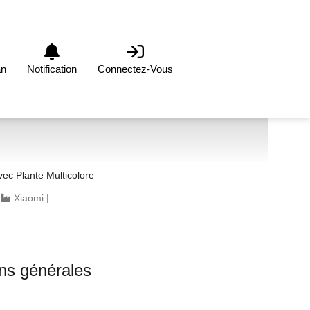
an
Notification
Connectez-Vous
c Plante Multicolore
|
Xiaomi
|
ons générales