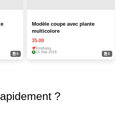
te
Modèle coupe avec plante
Modèl
multicolore
multi
35.00
35.00
Kinshasa
Kinsh
24 Sep 2016
24 Se
0
0
rapidement ?