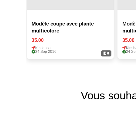
Modèle coupe avec plante
Modèl
multicolore
multi
35.00
35.00
Kinshasa
Kinsh
24 Sep 2016
24 Se
0
Vous souha