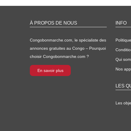
À PROPOS DE NOUS
INFO
Congobonmarche.com, le spécialiste des
Politique
annonces gratuites au Congo – Pourquoi
Conditio
choisir Congobonmarche.com ?
Qui so
Nos appl
En savoir plus
LES Q
Les obj