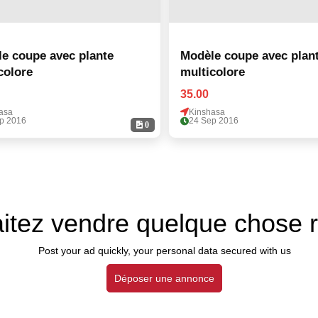
e coupe avec plante
Modèle coupe avec plan
colore
multicolore
35.00
asa
Kinshasa
p 2016
24 Sep 2016
0
itez vendre quelque chose 
Post your ad quickly, your personal data secured with us
Déposer une annonce