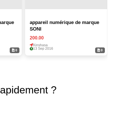
marque
appareil numérique de marque
appar
SONI
SONI
200.00
200.0
Kinshasa
Kinsh
13 Sep 2016
13 Se
0
0
rapidement ?