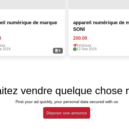
eil numérique de marque
appareil numérique de 
SONI
0
200.00
asa
Kinshasa
p 2016
13 Sep 2016
0
itez vendre quelque chose 
Post your ad quickly, your personal data secured with us
Déposer une annonce