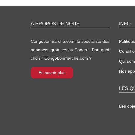
À PROPOS DE NOUS
INFO
Congobonmarche.com, le spécialiste des
Politique
annonces gratuites au Congo – Pourquoi
Conditio
choisir Congobonmarche.com ?
Qui so
Nos appl
En savoir plus
LES Q
Les obj