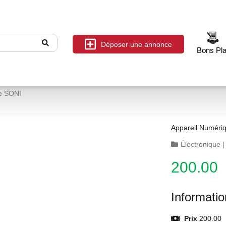
Déposer une annonce
Bons Pl
e SONI
Appareil Numéri
Éléctronique
200.00
Informati
Prix
200.00