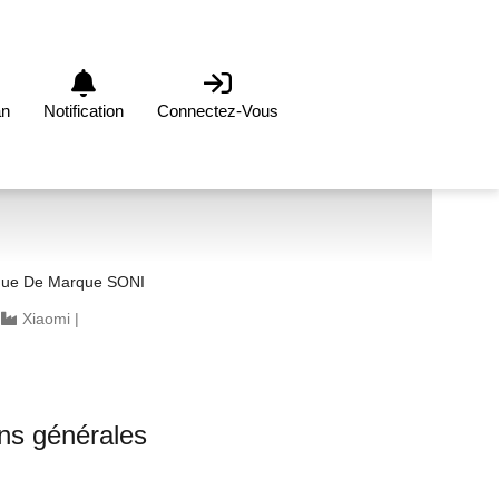
an
Notification
Connectez-Vous
que De Marque SONI
|
Xiaomi
|
ons générales