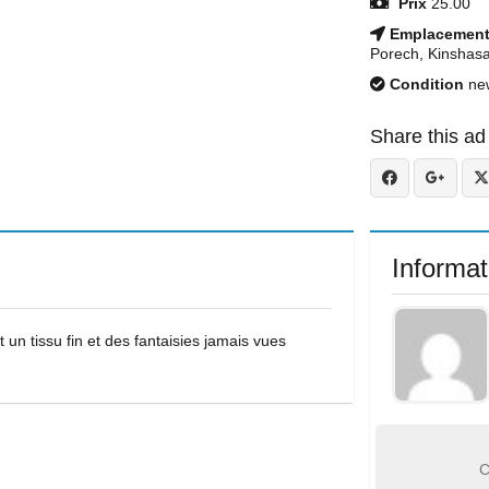
Prix
25.00
Emplacemen
Porech, Kinshas
Condition
ne
Share this ad
Informat
 tissu fin et des fantaisies jamais vues
C