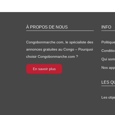
À PROPOS DE NOUS
INFO
Congobonmarche.com, le spécialiste des
Politique
annonces gratuites au Congo – Pourquoi
Conditio
choisir Congobonmarche.com ?
Qui so
Nos appl
En savoir plus
LES Q
Les obj