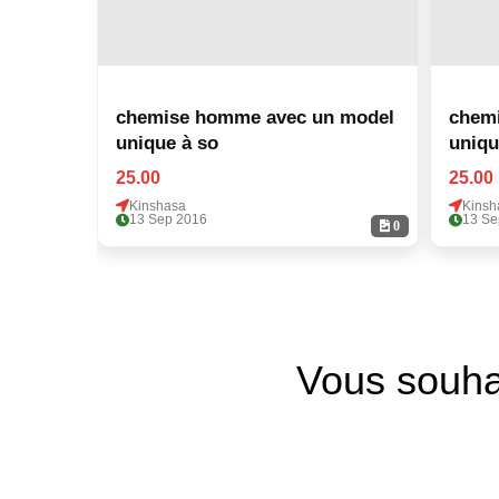
chemise homme avec un model
chem
unique à so
uniqu
25.00
25.00
Kinshasa
Kinsh
13 Sep 2016
13 Se
0
Vous souha