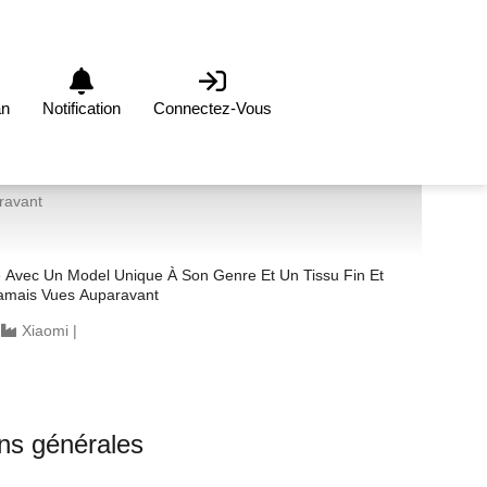
an
Notification
Connectez-Vous
ravant
vec Un Model Unique À Son Genre Et Un Tissu Fin Et
Jamais Vues Auparavant
|
Xiaomi
|
ons générales