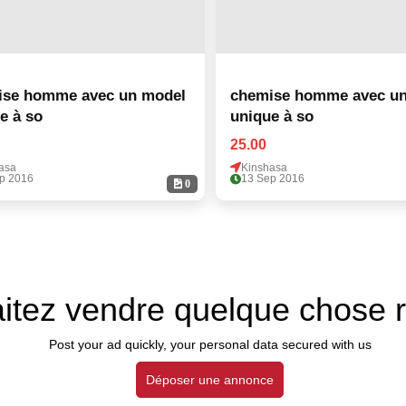
ise homme avec un model
chemise homme avec un
e à so
unique à so
25.00
asa
Kinshasa
p 2016
13 Sep 2016
0
itez vendre quelque chose 
Post your ad quickly, your personal data secured with us
Déposer une annonce