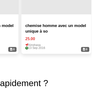
 model
chemise homme avec un model
chem
unique à so
uniqu
25.00
25.00
Kinshasa
Kinsh
13 Sep 2016
13 Se
0
0
rapidement ?