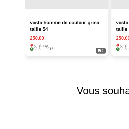
veste homme de couleur grise
veste
taille 54
taille
250.00
250.0
Kinshasa
Kinsh
08 Sep 2016
08 Se
0
Vous souha