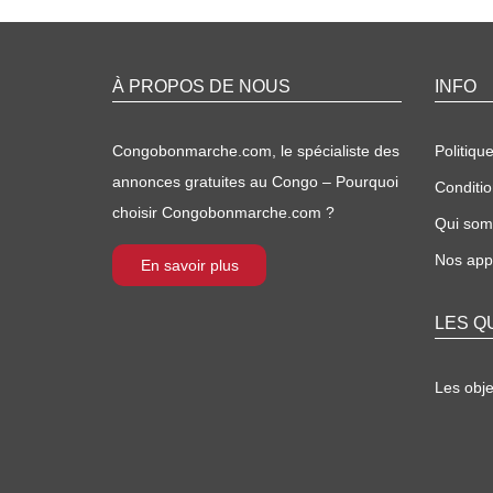
À PROPOS DE NOUS
INFO
Congobonmarche.com, le spécialiste des
Politique
annonces gratuites au Congo – Pourquoi
Conditio
choisir Congobonmarche.com ?
Qui so
Nos appl
En savoir plus
LES Q
Les obj