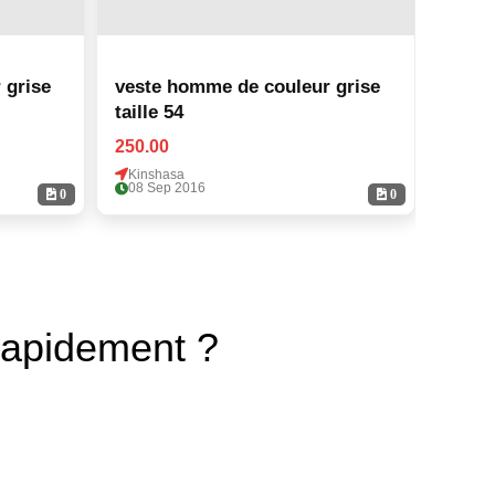
 grise
veste homme de couleur grise
veste
taille 54
taille
250.00
250.0
Kinshasa
Kinsh
08 Sep 2016
08 Se
0
0
rapidement ?