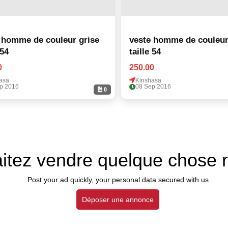
 homme de couleur grise
veste homme de couleur
 54
taille 54
0
250.00
asa
Kinshasa
p 2016
08 Sep 2016
0
itez vendre quelque chose 
Post your ad quickly, your personal data secured with us
Déposer une annonce