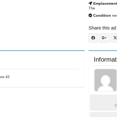
Emplacemen
The
Condition
ne
Share this ad
Informat
ure 42
C