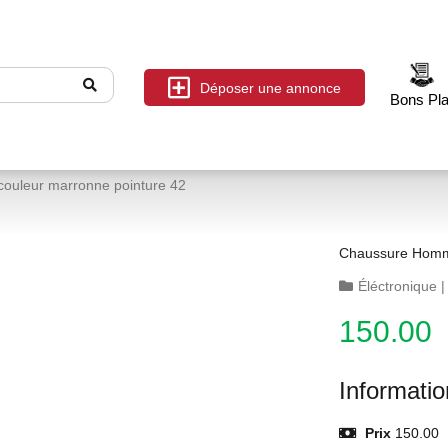
Déposer une annonce
Bons Pl
couleur marronne pointure 42
Chaussure Homme
Éléctronique
150.00
Informati
Prix
150.00