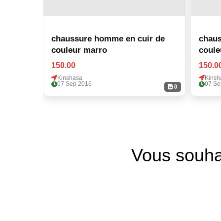
chaussure homme en cuir de
chaus
couleur marro
coule
150.00
150.0
Kinshasa
Kinsh
07 Sep 2016
07 Se
0
Vous souha