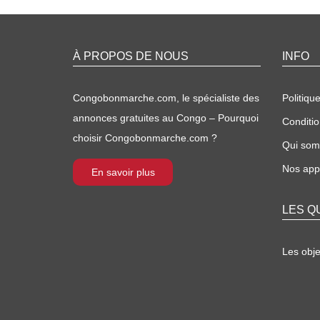
À PROPOS DE NOUS
INFO
Congobonmarche.com, le spécialiste des
Politique
annonces gratuites au Congo – Pourquoi
Conditio
choisir Congobonmarche.com ?
Qui so
Nos appl
En savoir plus
LES Q
Les obj