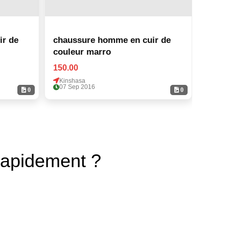
ir de
chaussure homme en cuir de
chaus
couleur marro
coule
150.00
150.0
Kinshasa
Kinsh
07 Sep 2016
07 Se
0
0
rapidement ?