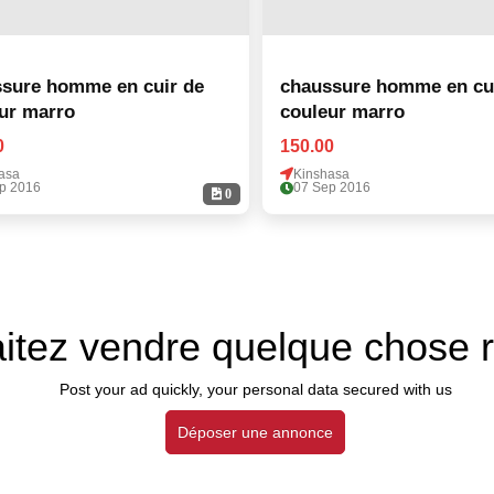
sure homme en cuir de
chaussure homme en cu
ur marro
couleur marro
0
150.00
asa
Kinshasa
p 2016
07 Sep 2016
0
itez vendre quelque chose 
Post your ad quickly, your personal data secured with us
Déposer une annonce