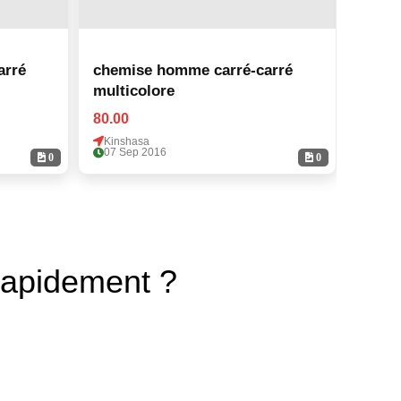
arré
chemise homme carré-carré
chemi
multicolore
multi
80.00
80.00
Kinshasa
Kinsh
07 Sep 2016
07 Se
0
0
rapidement ?