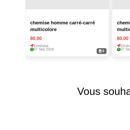
chemise homme carré-carré
chemi
multicolore
multi
80.00
80.00
Kinshasa
Kinsh
07 Sep 2016
07 Se
0
Vous souha