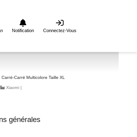
an
Notification
Connectez-Vous
arré-Carré Multicolore Taille XL
|
Xiaomi
|
ons générales