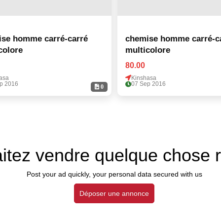
se homme carré-carré
chemise homme carré-c
colore
multicolore
80.00
asa
Kinshasa
p 2016
07 Sep 2016
0
itez vendre quelque chose 
Post your ad quickly, your personal data secured with us
Déposer une annonce