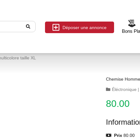
Déposer une annonce
Bons Pl
ticolore taille XL
Chemise Homme C
Éléctronique
80.00
Informati
Prix
80.00