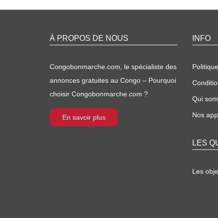
À PROPOS DE NOUS
INFO
Congobonmarche.com, le spécialiste des
Politique
annonces gratuites au Congo – Pourquoi
Conditio
choisir Congobonmarche.com ?
Qui so
Nos appl
En savoir plus
LES Q
Les obj