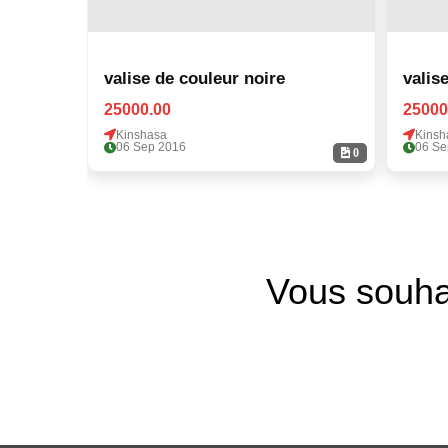
valise de couleur noire
valis
25000.00
25000
Kinshasa
Kinsh
06 Sep 2016
06 Se
0
Vous souha