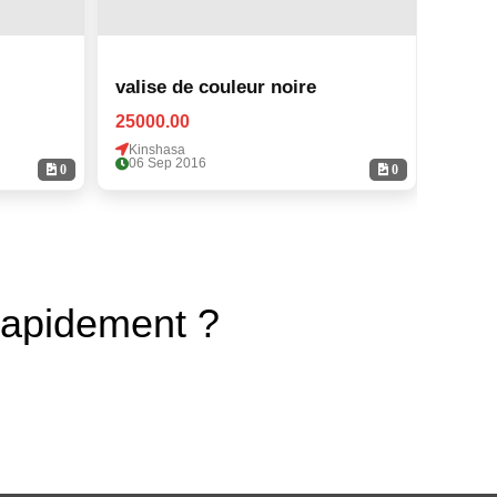
valise de couleur noire
valis
25000.00
25000
Kinshasa
Kinsh
06 Sep 2016
06 Se
0
0
rapidement ?