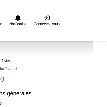
an
Notification
Connectez-Vous
r Noire
|
Xiaomi
|
00
ons générales
0