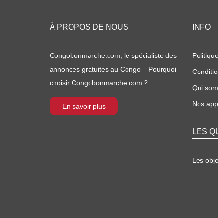
À PROPOS DE NOUS
INFO
Congobonmarche.com, le spécialiste des
Politique
annonces gratuites au Congo – Pourquoi
Conditio
choisir Congobonmarche.com ?
Qui so
Nos appl
En savoir plus
LES Q
Les obj