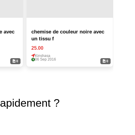
e avec
chemise de couleur noire avec
chemi
un tissu f
un tis
25.00
25.00
Kinshasa
Kinsh
06 Sep 2016
06 Se
0
0
rapidement ?