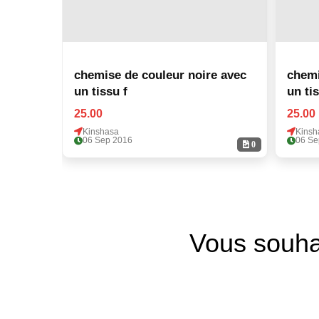
chemise de couleur noire avec
chemi
un tissu f
un tis
25.00
25.00
Kinshasa
Kinsh
06 Sep 2016
06 Se
0
Vous souha