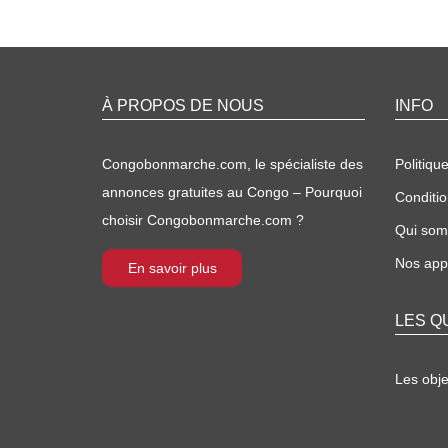
À PROPOS DE NOUS
INFO
Congobonmarche.com, le spécialiste des
Politique
annonces gratuites au Congo – Pourquoi
Conditio
choisir Congobonmarche.com ?
Qui so
Nos appl
En savoir plus
LES Q
Les obj