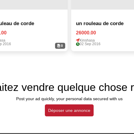
uleau de corde
un rouleau de corde
.00
26000.00
asa
Kinshasa
p 2016
02 Sep 2016
0
itez vendre quelque chose 
Post your ad quickly, your personal data secured with us
Déposer une annonce