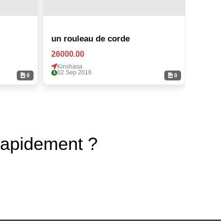
un rouleau de corde
un ro
26000.00
26000
Kinshasa
Kinsh
02 Sep 2016
02 Se
0
0
rapidement ?