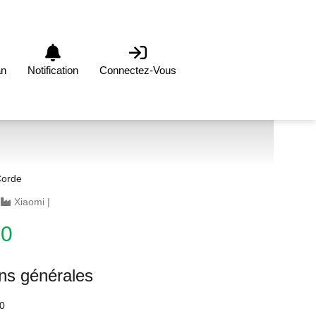
an
Notification
Connectez-Vous
Corde
|
Xiaomi
|
00
ons générales
0