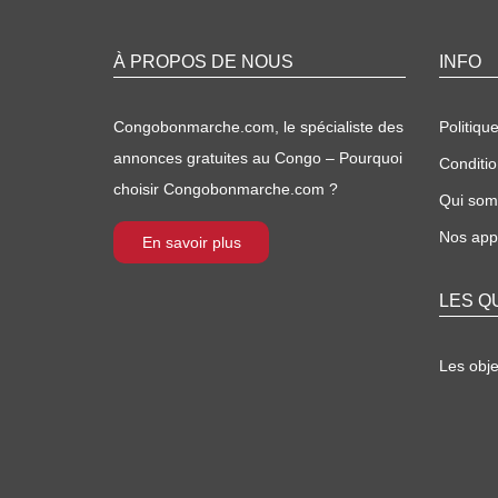
À PROPOS DE NOUS
INFO
Congobonmarche.com, le spécialiste des
Politique
annonces gratuites au Congo – Pourquoi
Conditio
choisir Congobonmarche.com ?
Qui so
Nos appl
En savoir plus
LES Q
Les obj