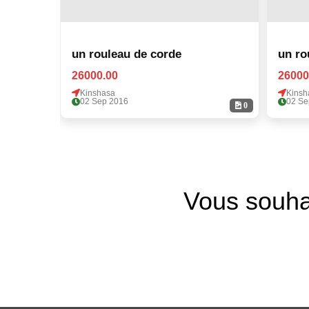
un rouleau de corde
un ro
26000.00
26000
Kinshasa
Kinsh
02 Sep 2016
02 Se
0
Vous souha