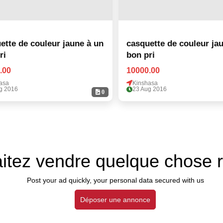
ette de couleur jaune à un
casquette de couleur ja
ri
bon pri
.00
10000.00
asa
Kinshasa
g 2016
23 Aug 2016
0
itez vendre quelque chose 
Post your ad quickly, your personal data secured with us
Déposer une annonce