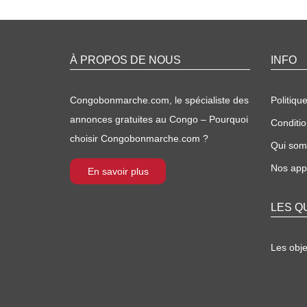
À PROPOS DE NOUS
INFO
Congobonmarche.com, le spécialiste des
Politique
annonces gratuites au Congo – Pourquoi
Conditio
choisir Congobonmarche.com ?
Qui so
Nos appl
En savoir plus
LES Q
Les obj