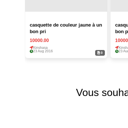
casquette de couleur jaune à un
casqu
bon pri
bon p
10000.00
10000
Kinshasa
Kinsh
23 Aug 2016
23 Au
0
Vous souha