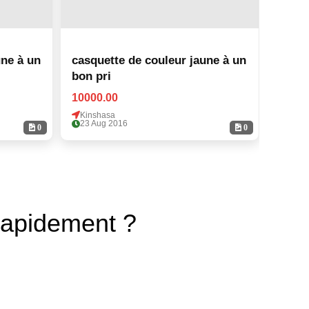
une à un
casquette de couleur jaune à un
casqu
bon pri
bon p
10000.00
10000
Kinshasa
Kinsh
23 Aug 2016
23 Au
0
0
rapidement ?