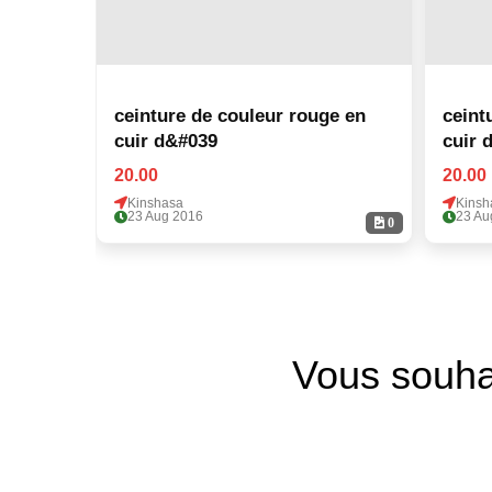
ceinture de couleur rouge en
ceint
cuir d&#039
cuir 
20.00
20.00
Kinshasa
Kinsh
23 Aug 2016
23 Au
0
Vous souha