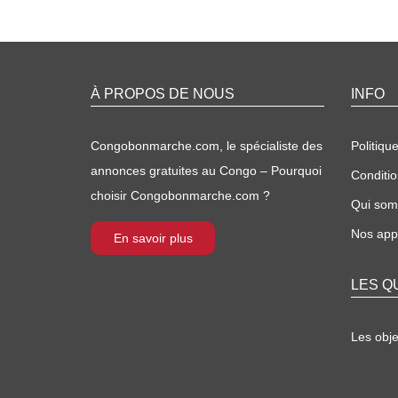
À PROPOS DE NOUS
INFO
Congobonmarche.com, le spécialiste des
Politique
annonces gratuites au Congo – Pourquoi
Conditio
choisir Congobonmarche.com ?
Qui so
Nos appl
En savoir plus
LES Q
Les obj