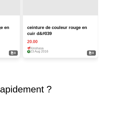
ge en
ceinture de couleur rouge en
ceint
cuir d&#039
cuir 
20.00
20.00
Kinshasa
Kinsh
23 Aug 2016
23 Au
0
0
rapidement ?