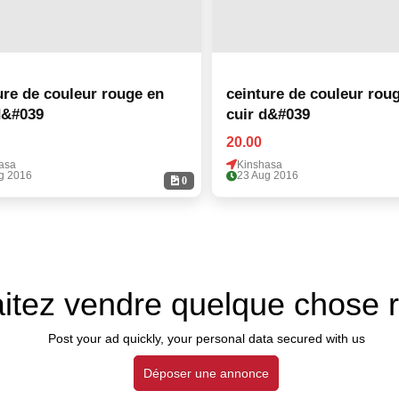
ure de couleur rouge en
ceinture de couleur rou
d&#039
cuir d&#039
20.00
asa
Kinshasa
g 2016
23 Aug 2016
0
itez vendre quelque chose 
Post your ad quickly, your personal data secured with us
Déposer une annonce