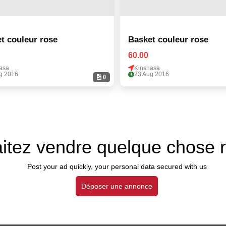
t couleur rose
Basket couleur rose
60.00
asa
Kinshasa
g 2016
23 Aug 2016
0
itez vendre quelque chose 
Post your ad quickly, your personal data secured with us
Déposer une annonce