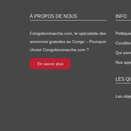
À PROPOS DE NOUS
INFO
Congobonmarche.com, le spécialiste des
Politique
annonces gratuites au Congo – Pourquoi
Conditio
choisir Congobonmarche.com ?
Qui so
Nos appl
En savoir plus
LES Q
Les obj