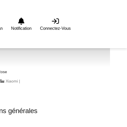
an
Notification
Connectez-Vous
Rose
|
Xiaomi
|
ons générales