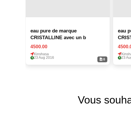
eau pure de marque
eau p
CRISTALLINE avec un b
CRIST
4500.00
4500.
Kinshasa
Kinsh
23 Aug 2016
23 Au
0
Vous souha