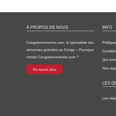
À PROPOS DE NOUS
INFO
Congobonmarche.com, le spécialiste des
Politique
annonces gratuites au Congo – Pourquoi
Conditio
choisir Congobonmarche.com ?
Qui so
Nos appl
En savoir plus
LES Q
Les obj