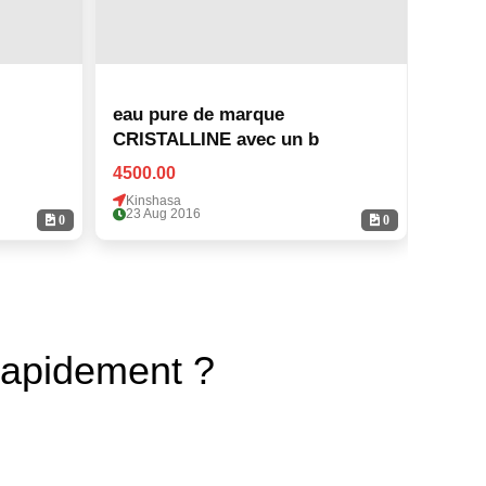
eau pure de marque
eau p
CRISTALLINE avec un b
CRIS
4500.00
4500.
Kinshasa
Kinsh
23 Aug 2016
23 Au
0
0
rapidement ?