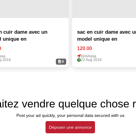
n cuir dame avec un
sac en cuir dame avec u
 unique en
model unique en
0
120.00
asa
Kinshasa
g 2016
22 Aug 2016
0
itez vendre quelque chose 
Post your ad quickly, your personal data secured with us
Déposer une annonce