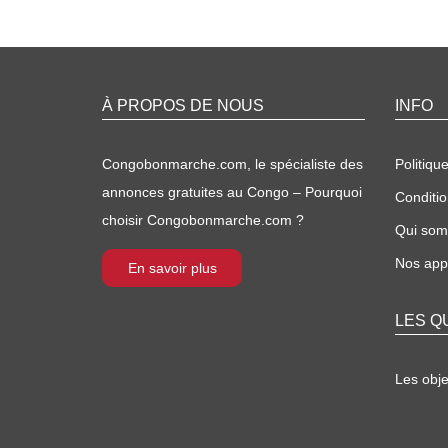
À PROPOS DE NOUS
INFO
Congobonmarche.com, le spécialiste des
Politique
annonces gratuites au Congo – Pourquoi
Conditio
choisir Congobonmarche.com ?
Qui so
Nos appl
En savoir plus
LES Q
Les obj