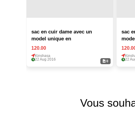
sac en cuir dame avec un
sac e
model unique en
model
120.00
120.0
Kinshasa
Kinsh
22 Aug 2016
22 Au
0
Vous souha