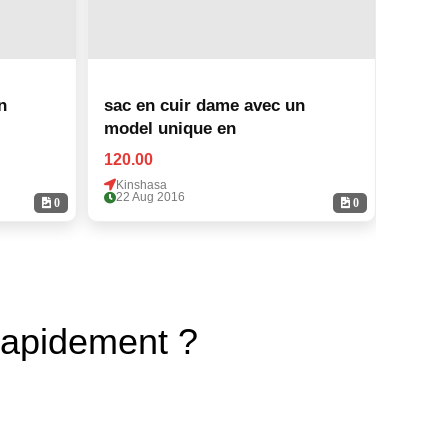
n
sac en cuir dame avec un
sac e
model unique en
model
120.00
120.0
Kinshasa
Kinsh
22 Aug 2016
22 Au
0
0
rapidement ?