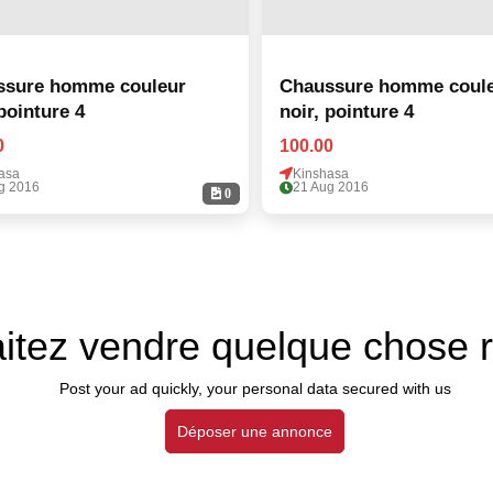
ssure homme couleur
Chaussure homme coul
 pointure 4
noir, pointure 4
0
100.00
asa
Kinshasa
g 2016
21 Aug 2016
0
itez vendre quelque chose 
Post your ad quickly, your personal data secured with us
Déposer une annonce