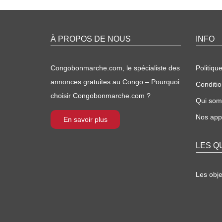
À PROPOS DE NOUS
INFO
Congobonmarche.com, le spécialiste des
Politique
annonces gratuites au Congo – Pourquoi
Conditio
choisir Congobonmarche.com ?
Qui so
Nos appl
En savoir plus
LES Q
Les obj