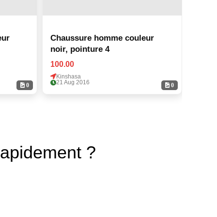
eur
Chaussure homme couleur
Chau
noir, pointure 4
noir,
100.00
100.0
Kinshasa
Kinsh
21 Aug 2016
21 Au
0
0
rapidement ?