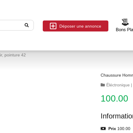
Déposer une annonce
Bons Pl
, pointure 42
Chaussure Homme
Éléctronique
100.00
Informati
Prix
100.00