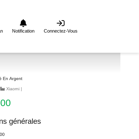
an
Notification
Connectez-Vous
é En Argent
|
Xiaomi
|
.00
ons générales
00