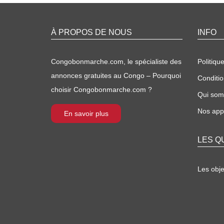
À PROPOS DE NOUS
INFO
Congobonmarche.com, le spécialiste des
Politique
annonces gratuites au Congo – Pourquoi
Conditio
choisir Congobonmarche.com ?
Qui so
Nos appl
En savoir plus
LES Q
Les obj