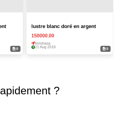
ent
lustre blanc doré en argent
lustr
150000.00
15000
Kinshasa
Kinsh
21 Aug 2016
21 Au
0
0
rapidement ?