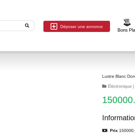
Déposer une annonce
Bons Pl
Lustre Blanc Dor
Éléctronique
150000
Informati
Prix
150000.