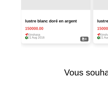
lustre blanc doré en argent
lustr
150000.00
15000
Kinshasa
Kinsh
21 Aug 2016
21 Au
0
Vous souha