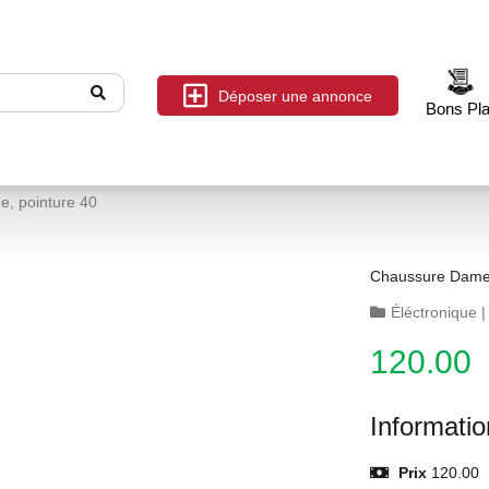
Déposer une annonce
Bons Pl
, pointure 40
Chaussure Dame 
Éléctronique
120.00
Informati
Prix
120.00