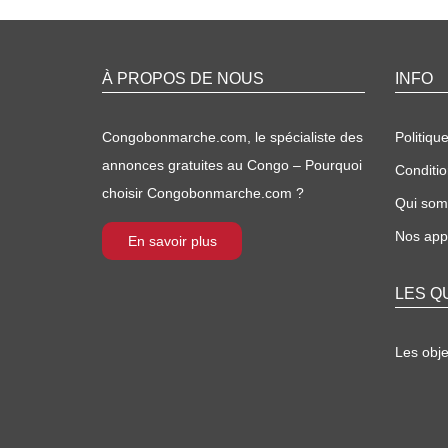
À PROPOS DE NOUS
INFO
Congobonmarche.com, le spécialiste des
Politique
annonces gratuites au Congo – Pourquoi
Conditio
choisir Congobonmarche.com ?
Qui so
Nos appl
En savoir plus
LES Q
Les obj