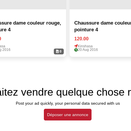
sure dame couleur rouge,
Chaussure dame couleur
ure 4
pointure 4
0
120.00
asa
Kinshasa
g 2016
20 Aug 2016
0
itez vendre quelque chose 
Post your ad quickly, your personal data secured with us
Déposer une annonce