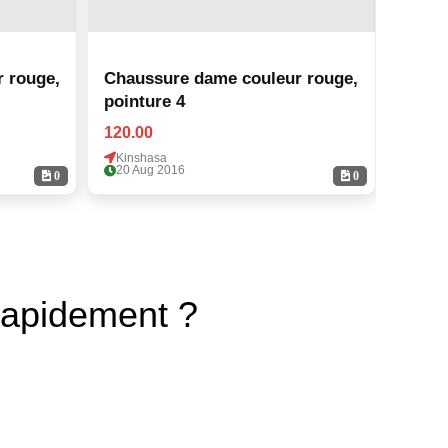
 rouge,
Chaussure dame couleur rouge,
Chaus
pointure 4
point
120.00
120.0
Kinshasa
Kinsh
20 Aug 2016
20 Au
0
0
rapidement ?