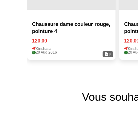
Chaussure dame couleur rouge,
Chaus
pointure 4
point
120.00
120.0
Kinshasa
Kinsh
20 Aug 2016
20 Au
0
Vous souha