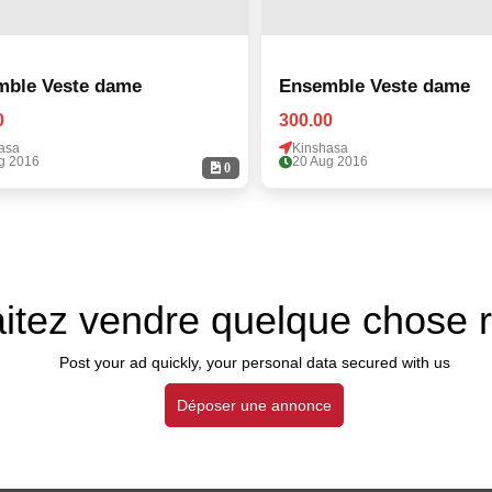
mble Veste dame
Ensemble Veste dame
0
300.00
asa
Kinshasa
g 2016
20 Aug 2016
0
itez vendre quelque chose 
Post your ad quickly, your personal data secured with us
Déposer une annonce