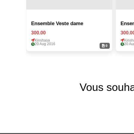
Ensemble Veste dame
Ense
300.00
300.0
Kinshasa
Kinsh
20 Aug 2016
20 Au
0
Vous souha