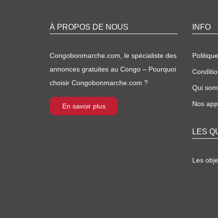
À PROPOS DE NOUS
INFO
Congobonmarche.com, le spécialiste des
Politique
annonces gratuites au Congo – Pourquoi
Conditio
choisir Congobonmarche.com ?
Qui so
Nos appl
En savoir plus
LES Q
Les obj