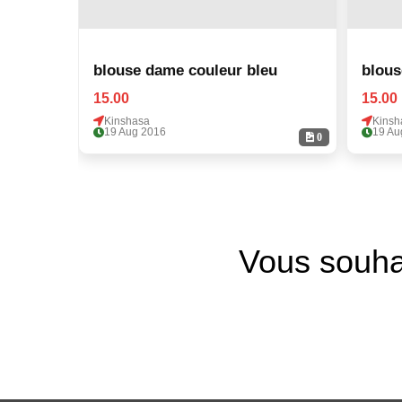
blouse dame couleur bleu
blous
15.00
15.00
Kinshasa
Kinsh
19 Aug 2016
19 Au
0
Vous souha