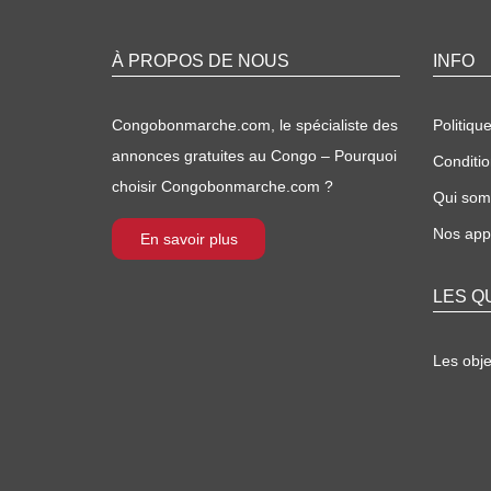
À PROPOS DE NOUS
INFO
Congobonmarche.com, le spécialiste des
Politique
annonces gratuites au Congo – Pourquoi
Conditio
choisir Congobonmarche.com ?
Qui so
Nos appl
En savoir plus
LES Q
Les obj