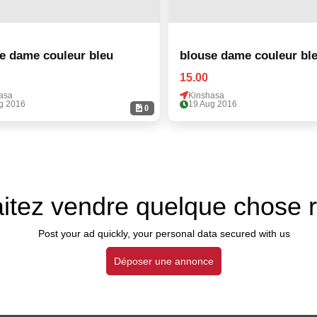
e dame couleur bleu
blouse dame couleur bl
15.00
asa
Kinshasa
g 2016
19 Aug 2016
0
itez vendre quelque chose 
Post your ad quickly, your personal data secured with us
Déposer une annonce