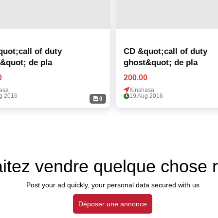
uot;call of duty
CD &quot;call of duty
&quot; de pla
ghost&quot; de pla
0
200.00
asa
Kinshasa
g 2016
19 Aug 2016
0
itez vendre quelque chose 
Post your ad quickly, your personal data secured with us
Déposer une annonce