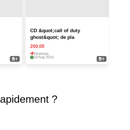
CD &quot;call of duty
CD &q
ghost&quot; de pla
ghost
200.00
200.0
Kinshasa
Kinsh
19 Aug 2016
19 Au
0
0
rapidement ?