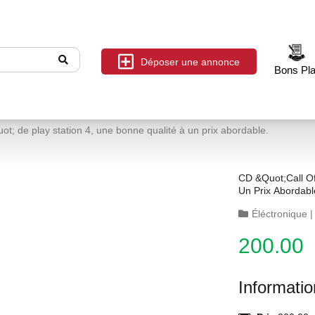
Déposer une annonce
Bons Pl
ot; de play station 4, une bonne qualité à un prix abordable.
CD &quot;call Of
Un Prix Abordabl
Éléctronique
200.00
Informati