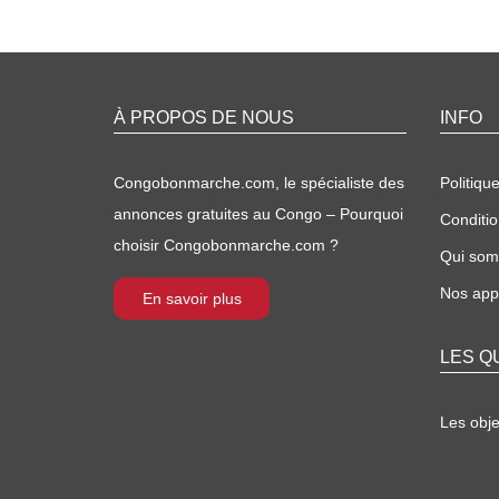
À PROPOS DE NOUS
INFO
Congobonmarche.com, le spécialiste des
Politique
annonces gratuites au Congo – Pourquoi
Conditio
choisir Congobonmarche.com ?
Qui so
Nos appl
En savoir plus
LES Q
Les obj