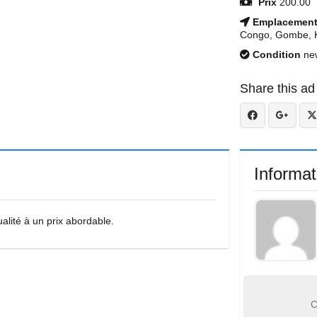
Prix
200.00
Emplacemen
Congo, Gombe, K
Condition
ne
Share this ad
Informat
alité à un prix abordable.
C