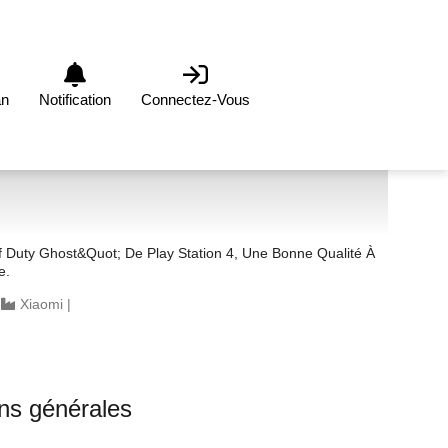
an
Notification
Connectez-Vous
 Duty Ghost&quot; De Play Station 4, Une Bonne Qualité À
e.
|
Xiaomi
|
ons générales