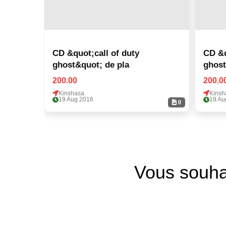
CD &quot;call of duty
CD &q
ghost&quot; de pla
ghost
200.00
200.0
Kinshasa
Kinsh
19 Aug 2016
19 Au
0
Vous souha