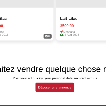
ilac
Lait Lilac
00
3500.00
asa
Kinshasa
g 2016
18 Aug 2016
0
itez vendre quelque chose 
Post your ad quickly, your personal data secured with us
Déposer une annonce