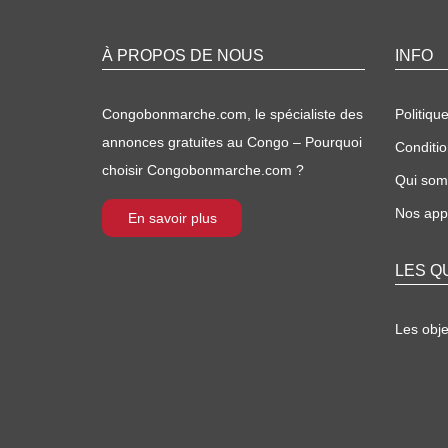
À PROPOS DE NOUS
INFO
Congobonmarche.com, le spécialiste des
Politique
annonces gratuites au Congo – Pourquoi
Conditio
choisir Congobonmarche.com ?
Qui so
Nos appl
En savoir plus
LES Q
Les obj