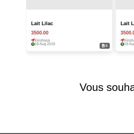
Lait Lilac
Lait L
3500.00
3500.
Kinshasa
Kinsh
18 Aug 2016
18 Au
0
Vous souha