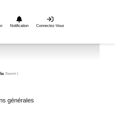
an
Notification
Connectez-Vous
|
Xiaomi
|
0
ons générales