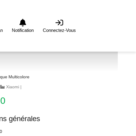
an
Notification
Connectez-Vous
ique Multicolore
|
Xiaomi
|
00
ons générales
0