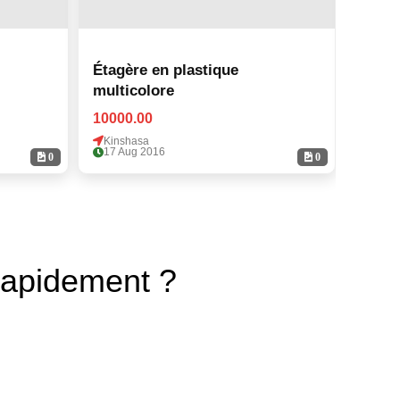
Étagère en plastique
Étagè
multicolore
multi
10000.00
10000
Kinshasa
Kinsh
17 Aug 2016
17 Au
0
0
rapidement ?