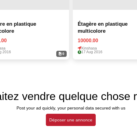
re en plastique
Étagère en plastique
colore
multicolore
.00
10000.00
asa
Kinshasa
g 2016
17 Aug 2016
0
itez vendre quelque chose 
Post your ad quickly, your personal data secured with us
Déposer une annonce