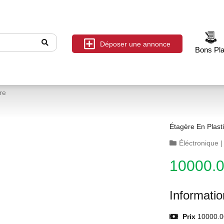
Déposer une annonce
Bons Pl
re
Étagère En Plast
Éléctronique
10000.
Informati
Prix
10000.0