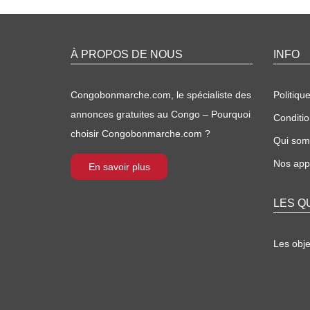
À PROPOS DE NOUS
INFO
Congobonmarche.com, le spécialiste des
Politique
annonces gratuites au Congo – Pourquoi
Conditio
choisir Congobonmarche.com ?
Qui so
Nos appl
En savoir plus
LES Q
Les obj