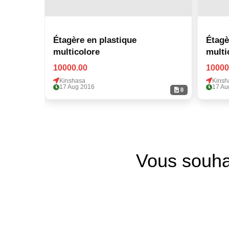
Étagère en plastique
Étagè
multicolore
multi
10000.00
10000
Kinshasa
Kinsh
17 Aug 2016
17 Au
0
Vous souha