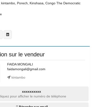
t
kintambo, Porech, Kinshasa, Congo The Democratic
w
ion sur le vendeur
FAIDA MONGALI
faidamongali@gmail.com
kintambo
xxxxxxxxxx
liquez pour afficher le numéro de téléphone
Répondre par email