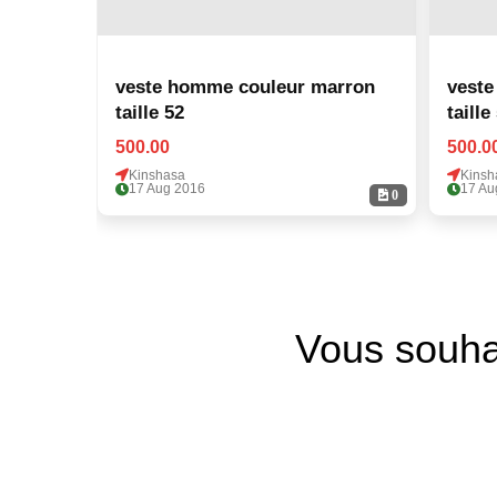
veste homme couleur marron
veste
taille 52
taille
500.00
500.0
Kinshasa
Kinsh
17 Aug 2016
17 Au
0
Vous souha