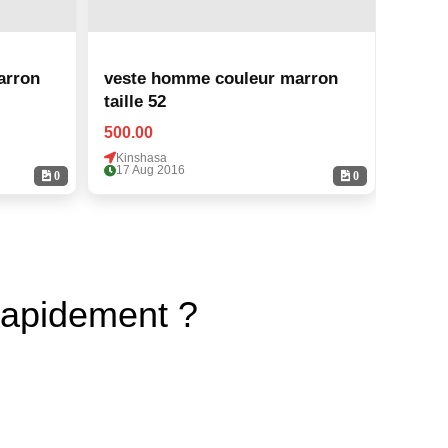
arron
veste homme couleur marron
veste
taille 52
taille
500.00
500.0
Kinshasa
Kinsh
17 Aug 2016
17 Au
0
0
rapidement ?