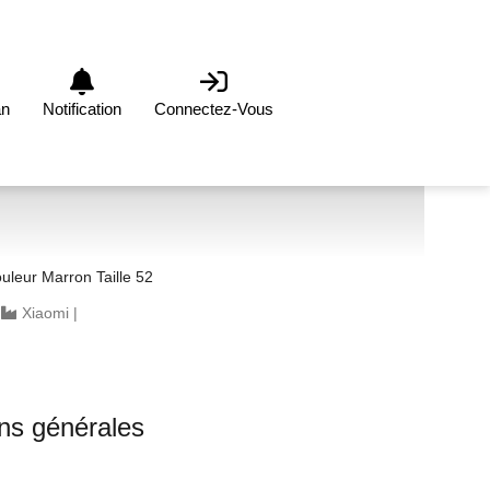
an
Notification
Connectez-Vous
leur Marron Taille 52
|
Xiaomi
|
ons générales