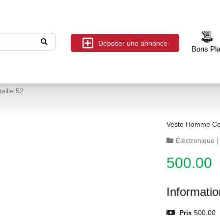
Déposer une annonce
Bons Pl
aille 52
Veste Homme Cou
Éléctronique
500.00
Informati
Prix
500.00