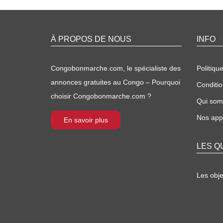
À PROPOS DE NOUS
INFO
Congobonmarche.com, le spécialiste des
Politique
annonces gratuites au Congo – Pourquoi
Conditio
choisir Congobonmarche.com ?
Qui so
Nos appl
En savoir plus
LES Q
Les obj