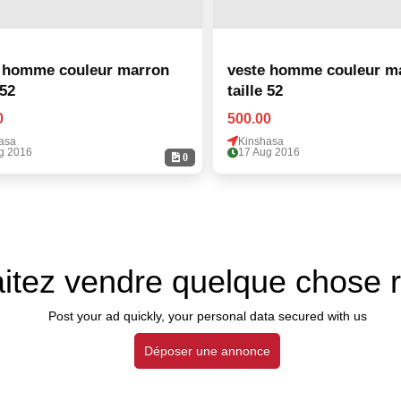
 homme couleur marron
veste homme couleur m
 52
taille 52
0
500.00
asa
Kinshasa
g 2016
17 Aug 2016
0
itez vendre quelque chose 
Post your ad quickly, your personal data secured with us
Déposer une annonce