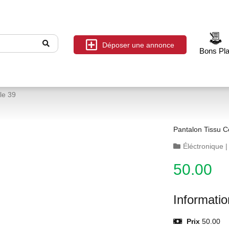
Déposer une annonce
Bons Pl
lle 39
Pantalon Tissu Co
Éléctronique
50.00
Informati
Prix
50.00