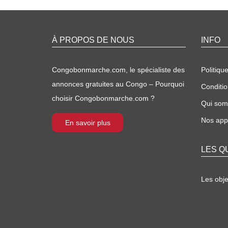
À PROPOS DE NOUS
INFO
Congobonmarche.com, le spécialiste des
Politique
annonces gratuites au Congo – Pourquoi
Conditio
choisir Congobonmarche.com ?
Qui so
Nos appl
En savoir plus
LES Q
Les obj