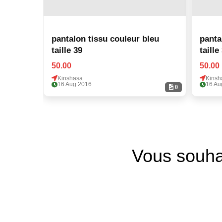
pantalon tissu couleur bleu
panta
taille 39
taille
50.00
50.00
Kinshasa
Kinsh
16 Aug 2016
16 Au
0
Vous souha