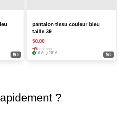
leu
pantalon tissu couleur bleu
panta
taille 39
taille
50.00
50.00
Kinshasa
Kinsh
16 Aug 2016
16 Au
0
0
rapidement ?