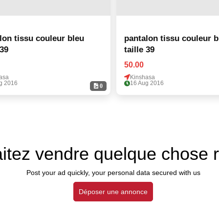
lon tissu couleur bleu
pantalon tissu couleur b
 39
taille 39
50.00
asa
Kinshasa
g 2016
16 Aug 2016
0
itez vendre quelque chose 
Post your ad quickly, your personal data secured with us
Déposer une annonce