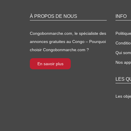
À PROPOS DE NOUS
INFO
Congobonmarche.com, le spécialiste des
Politique
annonces gratuites au Congo – Pourquoi
Conditio
choisir Congobonmarche.com ?
Qui so
Nos appl
En savoir plus
LES Q
Les obj