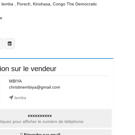
t
lemba , Porech, Kinshasa, Congo The Democratic
w
ion sur le vendeur
MBIYA
christinembiya@gmail.com
lemba
xxxxxxxxxx
liquez pour afficher le numéro de téléphone
Répondre par email