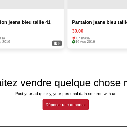
lon jeans bleu taille 41
Pantalon jeans bleu taill
30.00
asa
Kinshasa
g 2016
16 Aug 2016
0
itez vendre quelque chose 
Post your ad quickly, your personal data secured with us
Déposer une annonce