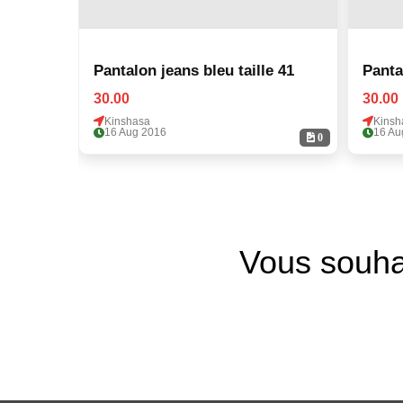
Pantalon jeans bleu taille 41
Panta
30.00
30.00
Kinshasa
Kinsh
16 Aug 2016
16 Au
0
Vous souha