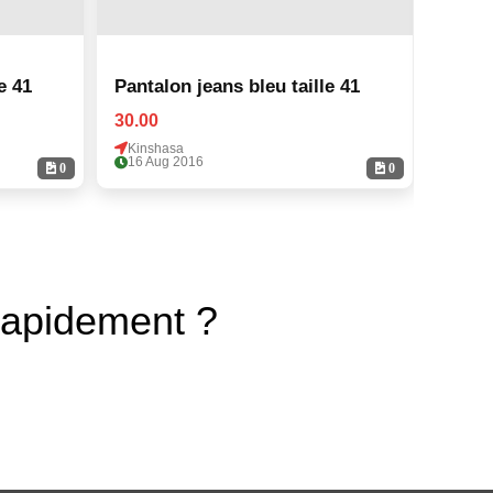
e 41
Pantalon jeans bleu taille 41
Panta
30.00
30.00
Kinshasa
Kinsh
16 Aug 2016
16 Au
0
0
rapidement ?