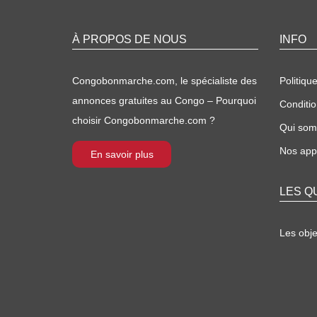
À PROPOS DE NOUS
INFO
Congobonmarche.com, le spécialiste des
Politique
annonces gratuites au Congo – Pourquoi
Conditio
choisir Congobonmarche.com ?
Qui so
Nos appl
En savoir plus
LES Q
Les obj