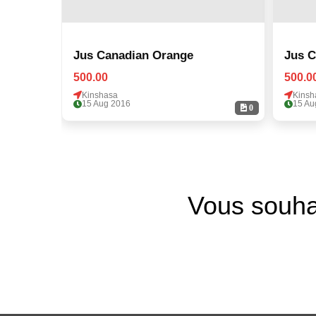
Jus Canadian Orange
Jus C
500.00
500.0
Kinshasa
Kinsh
15 Aug 2016
15 Au
0
Vous souha