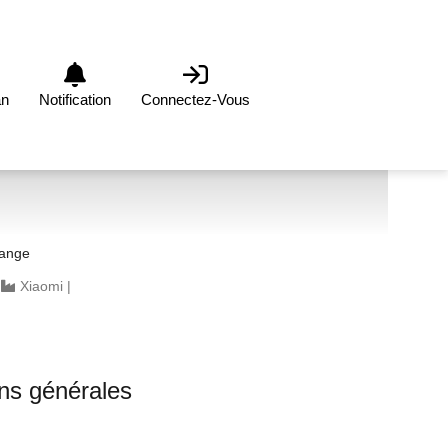
an
Notification
Connectez-Vous
range
|
Xiaomi
|
ons générales