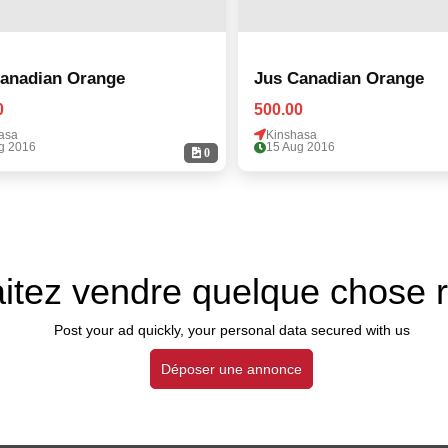
anadian Orange
Jus Canadian Orange
0
500.00
asa
Kinshasa
g 2016
15 Aug 2016
0
itez vendre quelque chose 
Post your ad quickly, your personal data secured with us
Déposer une annonce