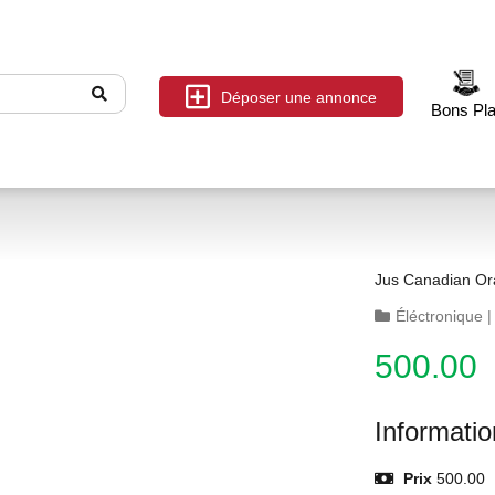
Déposer une annonce
Bons Pl
Jus Canadian O
Éléctronique
500.00
Informati
Prix
500.00