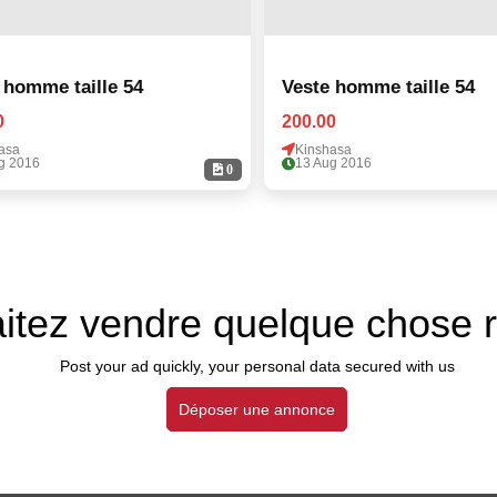
 homme taille 54
Veste homme taille 54
0
200.00
asa
Kinshasa
g 2016
13 Aug 2016
0
itez vendre quelque chose 
Post your ad quickly, your personal data secured with us
Déposer une annonce