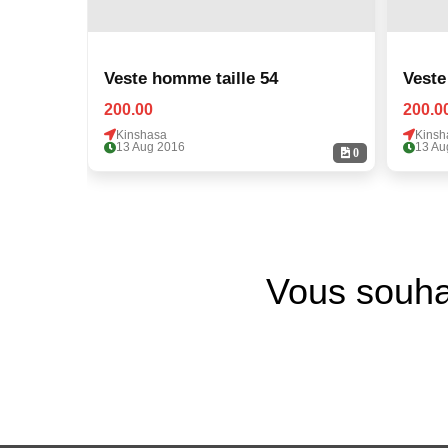
Veste homme taille 54
Veste
200.00
200.0
Kinshasa
Kinsh
13 Aug 2016
13 Au
0
Vous souha