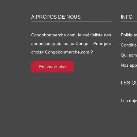
À PROPOS DE NOUS
INFO
Congobonmarche.com, le spécialiste des
Politique
annonces gratuites au Congo – Pourquoi
Conditio
choisir Congobonmarche.com ?
Qui so
Nos appl
En savoir plus
LES Q
Les obj