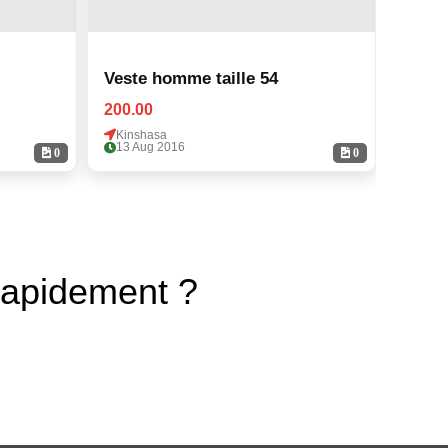
Veste homme taille 54
Veste
200.00
200.0
Kinshasa
Kinsh
13 Aug 2016
13 Au
0
0
rapidement ?