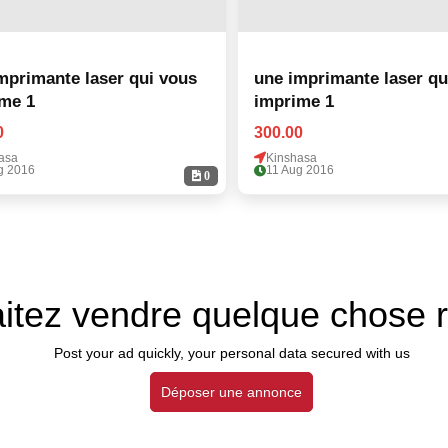
rimante laser qui vous
une imprimante laser qui vous
me 1
imprime 1
0
300.00
asa
Kinshasa
g 2016
11 Aug 2016
0
itez vendre quelque chose 
Post your ad quickly, your personal data secured with us
Déposer une annonce