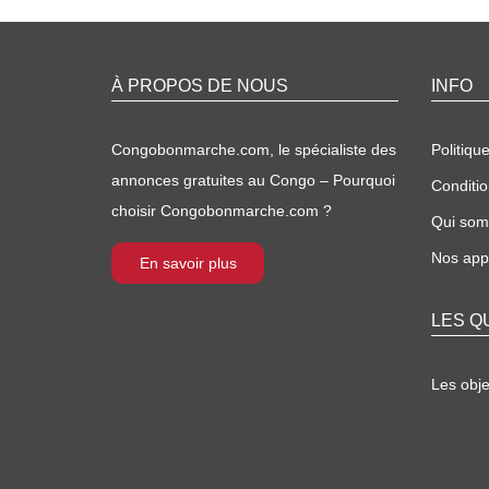
À PROPOS DE NOUS
INFO
Congobonmarche.com, le spécialiste des
Politique
annonces gratuites au Congo – Pourquoi
Conditio
choisir Congobonmarche.com ?
Qui so
Nos appl
En savoir plus
LES Q
Les obj