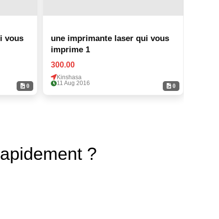
une imprimante laser qui vous
une imp
imprime 1
impri
300.00
300.0
Kinshasa
Kinsh
11 Aug 2016
11 Au
0
0
rapidement ?