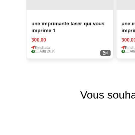
une imprimante laser qui vous
une imp
imprime 1
impri
300.00
300.0
Kinshasa
Kinsh
11 Aug 2016
11 Au
0
Vous souha