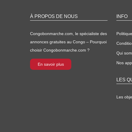
À PROPOS DE NOUS
INFO
Congobonmarche.com, le spécialiste des
Politique
annonces gratuites au Congo – Pourquoi
Conditio
choisir Congobonmarche.com ?
Qui so
Nos appl
En savoir plus
LES Q
Les obj