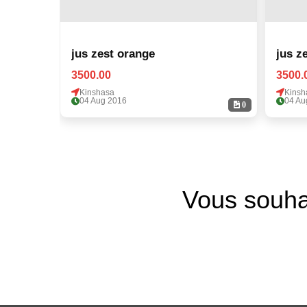
jus zest orange
jus z
3500.00
3500.
Kinshasa
Kinsh
04 Aug 2016
04 Au
0
Vous souha