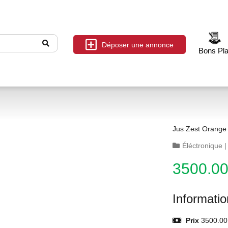
Déposer une annonce
Bons Pl
Jus Zest Orange
Éléctronique
3500.0
Informati
Prix
3500.00