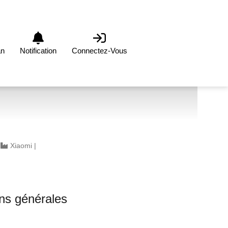
an
Notification
Connectez-Vous
|
Xiaomi
|
0
ons générales