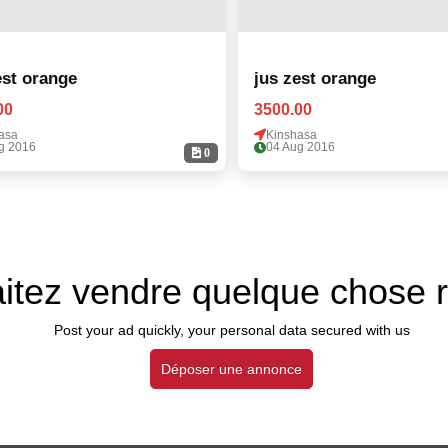
est orange
jus zest orange
00
3500.00
asa
Kinshasa
g 2016
04 Aug 2016
0
itez vendre quelque chose 
Post your ad quickly, your personal data secured with us
Déposer une annonce