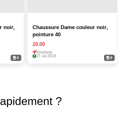
 noir,
Chaussure Dame couleur noir,
Chaus
pointure 40
point
20.00
20.00
Kinshasa
Kinsh
27 Jul 2016
27 Ju
0
0
rapidement ?