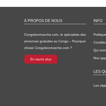
À PROPOS DE NOUS
INFO
Congobonmarche.com, le spécialiste des
Politique
annonces gratuites au Congo – Pourquoi
Conditio
choisir Congobonmarche.com ?
Qui so
Nos appl
En savoir plus
LES Q
Les obj