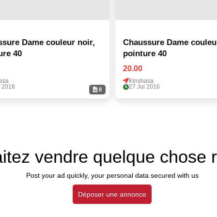
sure Dame couleur noir,
Chaussure Dame couleur
ure 40
pointure 40
20.00
asa
Kinshasa
l 2016
27 Jul 2016
0
itez vendre quelque chose 
Post your ad quickly, your personal data secured with us
Déposer une annonce