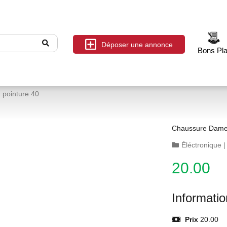
Déposer une annonce
Bons Pl
 pointure 40
Chaussure Dame 
Éléctronique
20.00
Informati
Prix
20.00