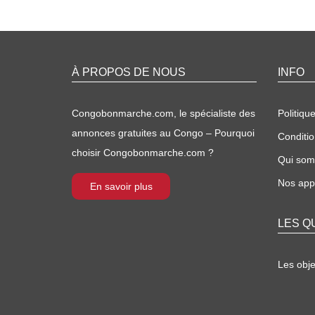
À PROPOS DE NOUS
INFO
Congobonmarche.com, le spécialiste des
Politique
annonces gratuites au Congo – Pourquoi
Conditio
choisir Congobonmarche.com ?
Qui so
Nos appl
En savoir plus
LES Q
Les obj