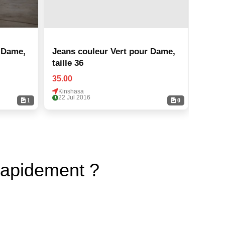
 Dame,
Jeans couleur Vert pour Dame,
Jeans
taille 36
taille
35.00
35.00
Kinshasa
Kinsh
22 Jul 2016
22 Ju
1
0
rapidement ?