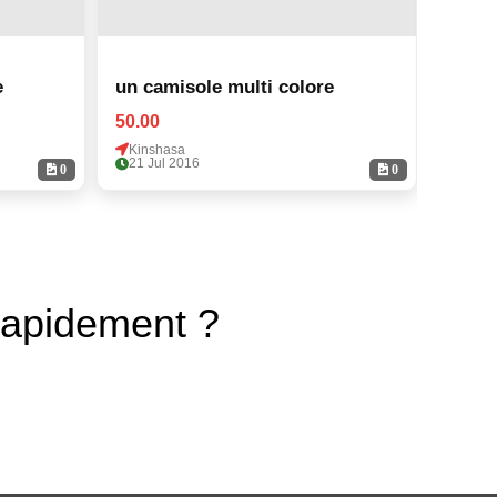
e
un camisole multi colore
un ca
50.00
50.00
Kinshasa
Kinsh
21 Jul 2016
21 Ju
0
0
rapidement ?