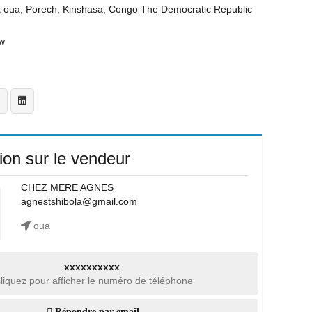
t
oua, Porech, Kinshasa, Congo The Democratic Republic
w
ion sur le vendeur
CHEZ MERE AGNES
agnestshibola@gmail.com
oua
xxxxxxxxxx
liquez pour afficher le numéro de téléphone
Répondre par email