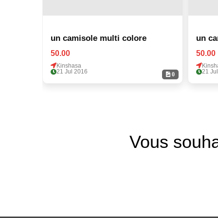
un camisole multi colore
un ca
50.00
50.00
Kinshasa
Kinsh
21 Jul 2016
21 Ju
0
Vous souha