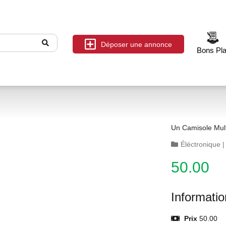
Déposer une annonce
Bons Pl
Un Camisole Mult
Éléctronique
50.00
Informati
Prix
50.00