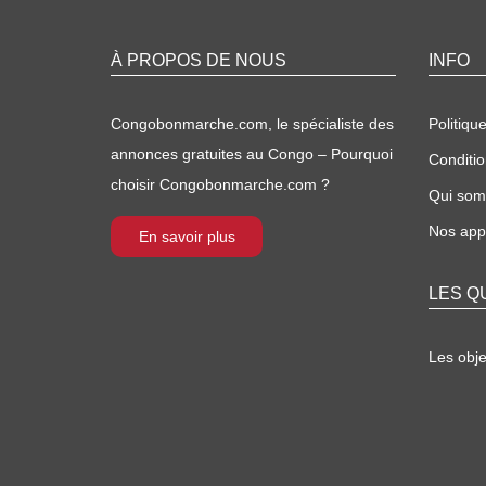
À PROPOS DE NOUS
INFO
Congobonmarche.com, le spécialiste des
Politique
annonces gratuites au Congo – Pourquoi
Conditio
choisir Congobonmarche.com ?
Qui so
Nos appl
En savoir plus
LES Q
Les obj