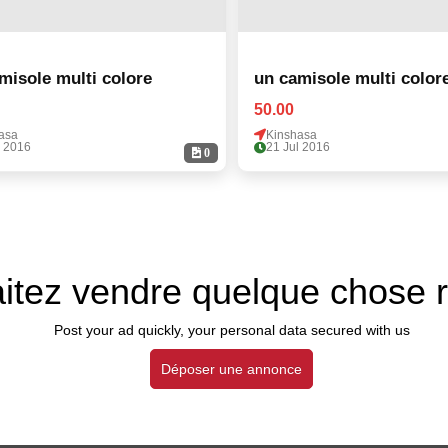
misole multi colore
un camisole multi color
50.00
asa
Kinshasa
l 2016
21 Jul 2016
0
itez vendre quelque chose 
Post your ad quickly, your personal data secured with us
Déposer une annonce