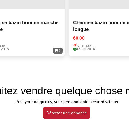
ise bazin homme manche
Chemise bazin homme 
e
longue
60.00
asa
Kinshasa
l 2016
15 Jul 2016
0
itez vendre quelque chose 
Post your ad quickly, your personal data secured with us
Déposer une annonce