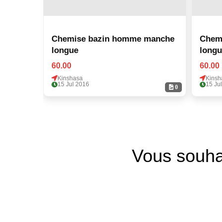
Chemise bazin homme manche
Chem
longue
longu
60.00
60.00
Kinshasa
Kinsh
15 Jul 2016
15 Ju
0
Vous souha