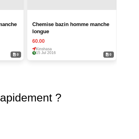
manche
Chemise bazin homme manche
Chem
longue
longu
60.00
60.00
Kinshasa
Kinsh
15 Jul 2016
15 Ju
0
0
rapidement ?