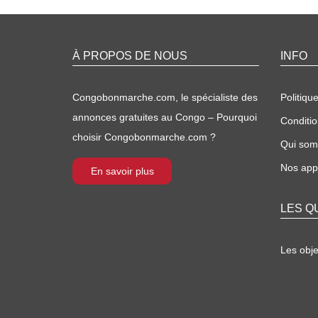
À PROPOS DE NOUS
INFO
Congobonmarche.com, le spécialiste des
Politique
annonces gratuites au Congo – Pourquoi
Conditio
choisir Congobonmarche.com ?
Qui so
Nos appl
En savoir plus
LES Q
Les obj