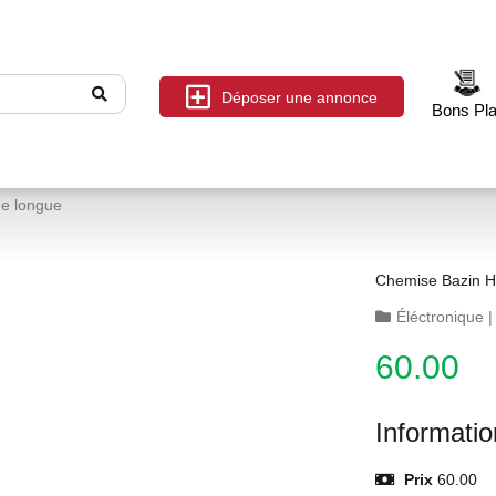
Déposer une annonce
Bons Pl
e longue
Chemise Bazin 
Éléctronique
60.00
Informati
Prix
60.00