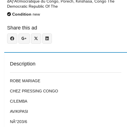
dÃƒÂ©mocratique du Congo, Porech, Kinshasa, Congo The
Democratic Republic Of The
Condition
new
Share this ad
Description
ROBE MARIAGE
CHEZ PRESSING CONGO
C/LEMBA
AV/KIPASI
NÂ°203/6