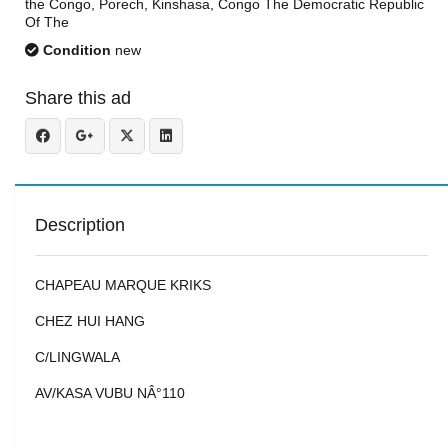
the Congo, Porech, Kinshasa, Congo The Democratic Republic
Of The
Condition
new
Share this ad
Description
CHAPEAU MARQUE KRIKS
CHEZ HUI HANG
C/LINGWALA
AV/KASA VUBU NÂ°110