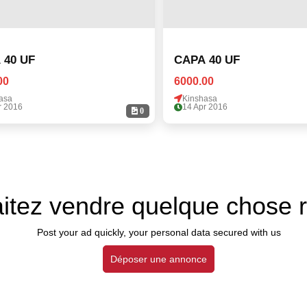
 40 UF
CAPA 40 UF
00
6000.00
asa
Kinshasa
r 2016
14 Apr 2016
0
itez vendre quelque chose 
Post your ad quickly, your personal data secured with us
Déposer une annonce