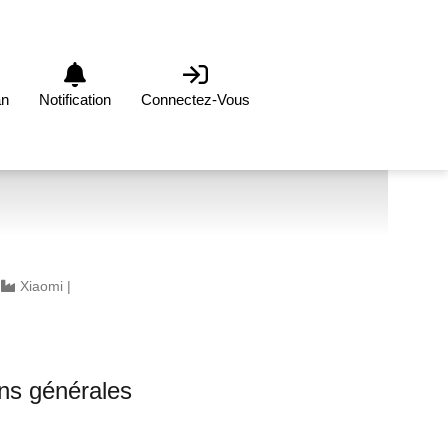
an
Notification
Connectez-Vous
|
Xiaomi
|
0
ons générales