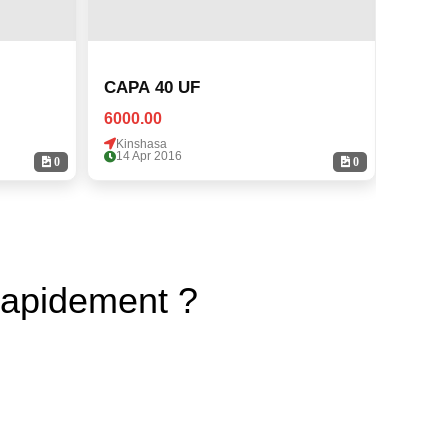
CAPA 40 UF
CAPA
6000.00
6000.
Kinshasa
Kinsh
14 Apr 2016
14 Ap
0
0
rapidement ?