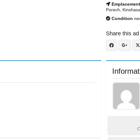
Emplacemen
Porech, Kinshas
Condition
ne
Share this ad
Informat
C