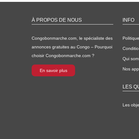
À PROPOS DE NOUS
INFO
Congobonmarche.com, le spécialiste des
Politique
annonces gratuites au Congo – Pourquoi
Conditio
choisir Congobonmarche.com ?
Qui so
Nos appl
En savoir plus
LES Q
Les obj