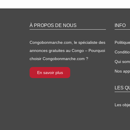
À PROPOS DE NOUS
INFO
Congobonmarche.com, le spécialiste des
Politique
annonces gratuites au Congo – Pourquoi
Conditio
choisir Congobonmarche.com ?
Qui so
Nos appl
En savoir plus
LES Q
Les obj