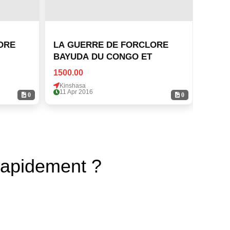
ORE
LA GUERRE DE FORCLORE
LA G
BAYUDA DU CONGO ET
BAYU
1500.00
1500.
Kinshasa
Kinsh
11 Apr 2016
11 Ap
0
0
rapidement ?