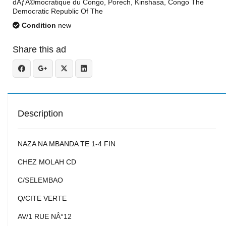
dÃƒÂ©mocratique du Congo, Porech, Kinshasa, Congo The
Democratic Republic Of The
Condition
new
Share this ad
Description
NAZA NA MBANDA TE 1-4 FIN
CHEZ MOLAH CD
C/SELEMBAO
Q/CITE VERTE
AV/1 RUE NÂ°12