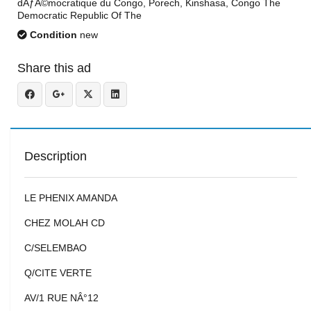
dÃƒÂ©mocratique du Congo, Porech, Kinshasa, Congo The
Democratic Republic Of The
Condition
new
Share this ad
Description
LE PHENIX AMANDA
CHEZ MOLAH CD
C/SELEMBAO
Q/CITE VERTE
AV/1 RUE NÂ°12