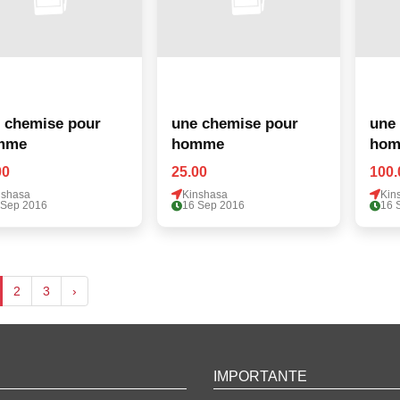
 chemise pour
une chemise pour
une 
mme
homme
ho
00
25.00
100.
nshasa
Kinshasa
Kin
 Sep 2016
16 Sep 2016
16 
2
3
›
IMPORTANTE