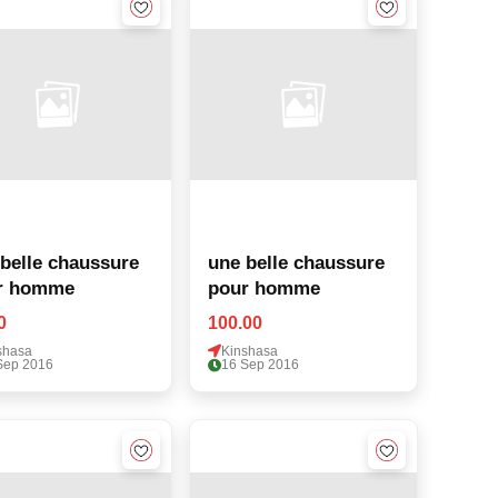
belle chaussure
une belle chaussure
r homme
pour homme
0
100.00
shasa
Kinshasa
Sep 2016
16 Sep 2016