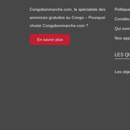
Congobonmarche.com, le spécialiste des
Politique
annonces gratuites au Congo – Pourquoi
Conditio
choisir Congobonmarche.com ?
Qui so
Nos appl
En savoir plus
LES Q
Les obj