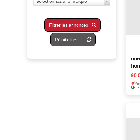
Sélectionnez une marque
Filtrer les annonces
Réinitialiser
une
ho
90.
Ki
16