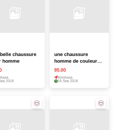
belle chaussure
une chaussure
r homme
homme de couleur
noir
0
95.00
shasa
Kinshasa
Sep 2016
16 Sep 2016