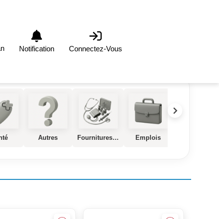
an
Notification
Connectez-Vous
nté
Autres
Fournitures et Equipements Médical
Emplois