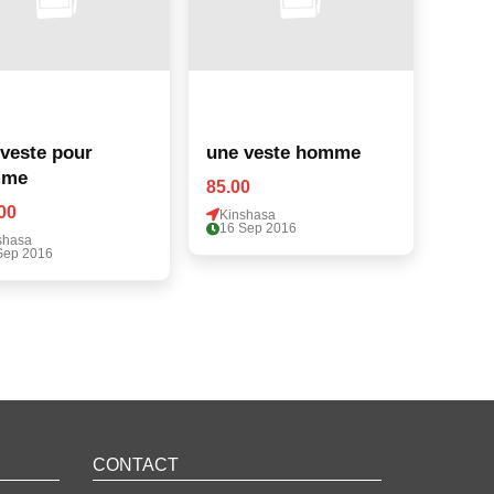
veste pour
une veste homme
mme
85.00
00
Kinshasa
16 Sep 2016
shasa
Sep 2016
CONTACT