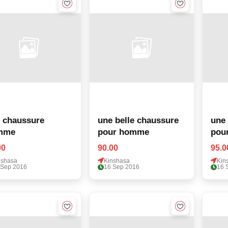
 chaussure
une belle chaussure
une 
mme
pour homme
pou
00
90.00
95.0
nshasa
Kinshasa
Kin
 Sep 2016
16 Sep 2016
16 