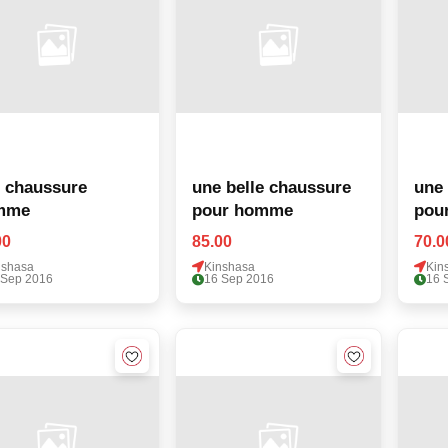
 chaussure
une belle chaussure
une 
mme
pour homme
pou
00
85.00
70.0
nshasa
Kinshasa
Kin
 Sep 2016
16 Sep 2016
16 