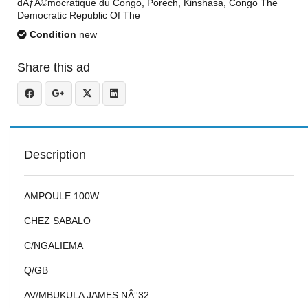
dÃƒÂ©mocratique du Congo, Porech, Kinshasa, Congo The
Democratic Republic Of The
Condition
new
Share this ad
Description
AMPOULE 100W
CHEZ SABALO
C/NGALIEMA
Q/GB
AV/MBUKULA JAMES NÂ°32