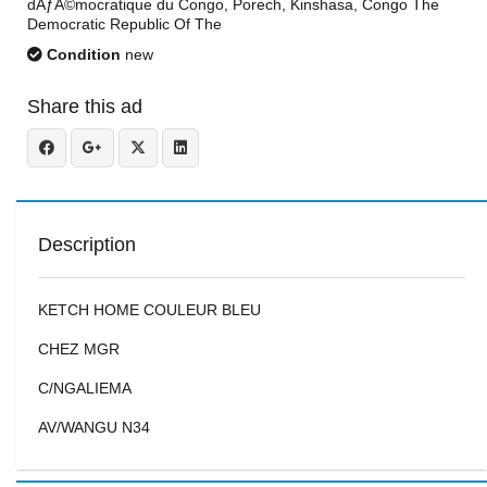
dÃƒÂ©mocratique du Congo, Porech, Kinshasa, Congo The
Democratic Republic Of The
Condition
new
Share this ad
Description
KETCH HOME COULEUR BLEU
CHEZ MGR
C/NGALIEMA
AV/WANGU N34