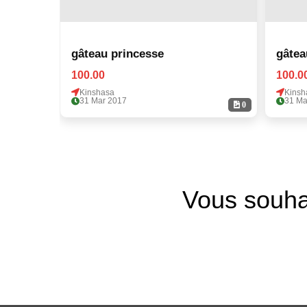
gâteau princesse
gâtea
100.00
100.0
Kinshasa
Kinsh
31 Mar 2017
31 Ma
0
Vous souha