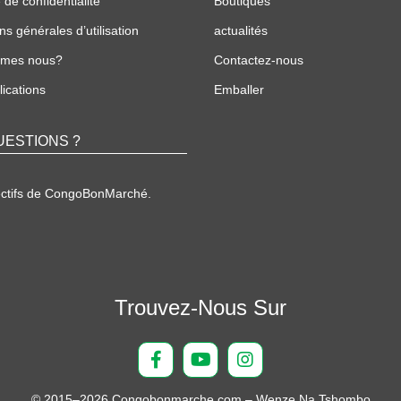
 de confidentialité
Boutiques
ns générales d’utilisation
actualités
mmes nous?
Contactez-nous
ications
Emballer
UESTIONS ?
ectifs de CongoBonMarché.
Trouvez-Nous Sur
© 2015–2026 Congobonmarche.com – Wenze Na Tshombo