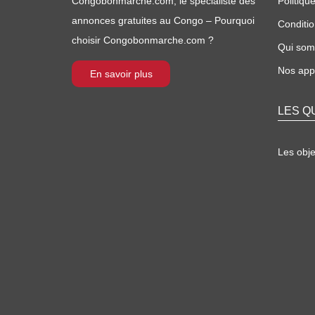
Congobonmarche.com, le spécialiste des
Politique
annonces gratuites au Congo – Pourquoi
Conditio
choisir Congobonmarche.com ?
Qui so
Nos appl
En savoir plus
LES Q
Les obj