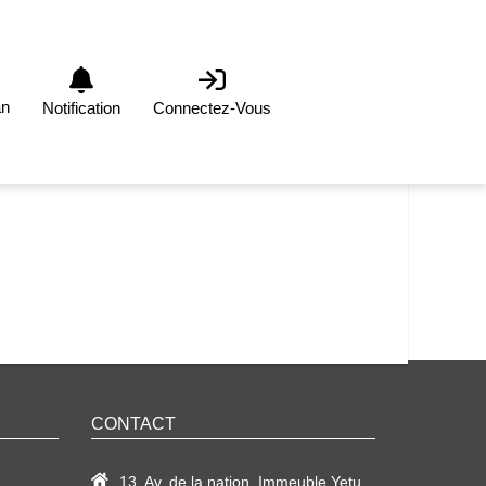
an
Notification
Connectez-Vous
CONTACT
13, Av. de la nation, Immeuble Yetu,