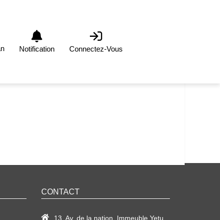
an
Notification
Connectez-Vous
CONTACT
13, Av. de la nation, Immeuble Yetu,