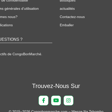
 de confidentialité
Boutiques
ns générales d’utilisation
actualités
mmes nous?
Contactez-nous
ications
Emballer
UESTIONS ?
ectifs de CongoBonMarché.
Trouvez-Nous Sur
© 2015–2026 Congobonmarche.com – Wenze Na Tshombo