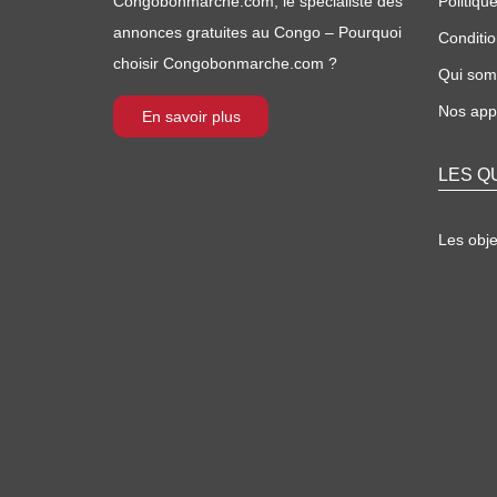
Congobonmarche.com, le spécialiste des
Politique
annonces gratuites au Congo – Pourquoi
Conditio
choisir Congobonmarche.com ?
Qui so
Nos appl
En savoir plus
LES Q
Les obj